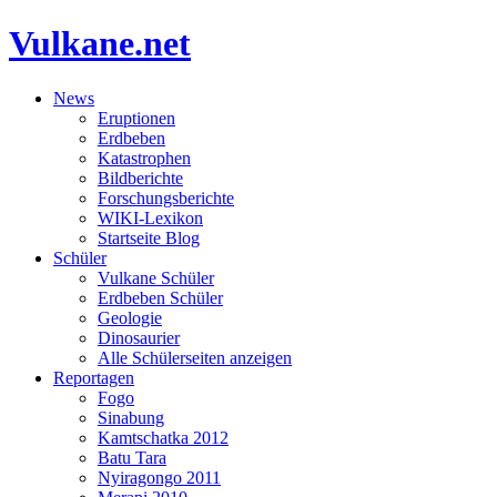
Vulkane.net
News
Eruptionen
Erdbeben
Katastrophen
Bildberichte
Forschungsberichte
WIKI-Lexikon
Startseite Blog
Schüler
Vulkane Schüler
Erdbeben Schüler
Geologie
Dinosaurier
Alle Schülerseiten anzeigen
Reportagen
Fogo
Sinabung
Kamtschatka 2012
Batu Tara
Nyiragongo 2011