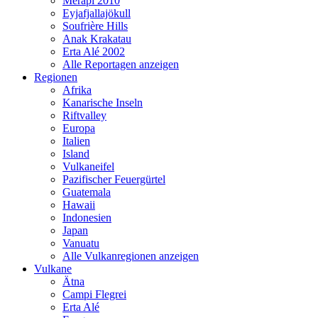
Merapi 2010
Eyjafjallajökull
Soufrière Hills
Anak Krakatau
Erta Alé 2002
Alle Reportagen anzeigen
Regionen
Afrika
Kanarische Inseln
Riftvalley
Europa
Italien
Island
Vulkaneifel
Pazifischer Feuergürtel
Guatemala
Hawaii
Indonesien
Japan
Vanuatu
Alle Vulkanregionen anzeigen
Vulkane
Ätna
Campi Flegrei
Erta Alé