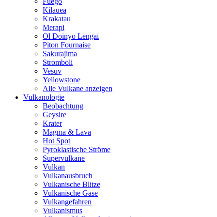
Fuego
Kilauea
Krakatau
Merapi
Ol Doinyo Lengai
Piton Fournaise
Sakurajima
Stromboli
Vesuv
Yellowstone
Alle Vulkane anzeigen
Vulkanologie
Beobachtung
Geysire
Krater
Magma & Lava
Hot Spot
Pyroklastische Ströme
Supervulkane
Vulkan
Vulkanausbruch
Vulkanische Blitze
Vulkanische Gase
Vulkangefahren
Vulkanismus