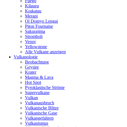
Fuego
Kilauea
Krakatau
Merapi
Ol Doinyo Lengai
Piton Fournaise
Sakurajima
Stromboli
Vesuv
Yellowstone
Alle Vulkane anzeigen
Vulkanologie
Beobachtung
Geysire
Krater
Magma & Lava
Hot Spot
Pyroklastische Ströme
Supervulkane
Vulkan
Vulkanausbruch
Vulkanische Blitze
Vulkanische Gase
Vulkangefahren
Vulkanismus