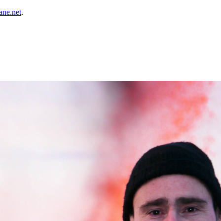
ane.net
.