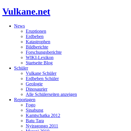
Vulkane.net
News
Eruptionen
Erdbeben
Katastrophen
Bildberichte
Forschungsberichte
WIKI-Lexikon
Startseite Blog
Schüler
Vulkane Schüler
Erdbeben Schüler
Geologie
Dinosaurier
Alle Schülerseiten anzeigen
Reportagen
Fogo
Sinabung
Kamtschatka 2012
Batu Tara
Nyiragongo 2011