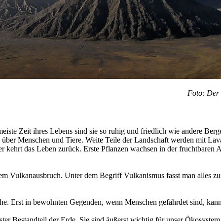
Foto: Der 
ste Zeit ihres Lebens sind sie so ruhig und friedlich wie andere Berge
n über Menschen und Tiere. Weite Teile der Landschaft werden mit Lav
er kehrt das Leben zurück. Erste Pflanzen wachsen in der fruchtbaren 
em Vulkanausbruch. Unter dem Begriff Vulkanismus fasst man alles z
phe. Erst in bewohnten Gegenden, wenn Menschen gefährdet sind, ka
ter Bestandteil der Erde. Sie sind äußerst wichtig für unser Ökosyst