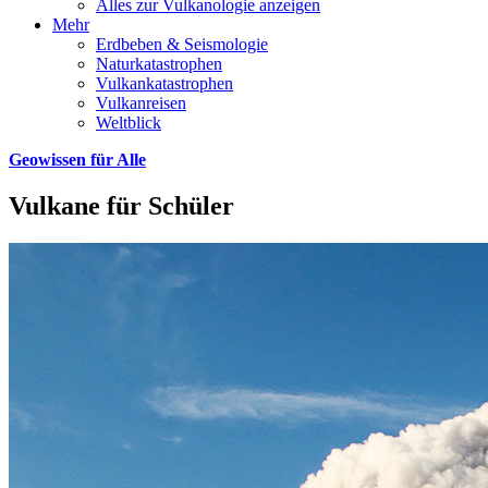
Alles zur Vulkanologie anzeigen
Mehr
Erdbeben & Seismologie
Naturkatastrophen
Vulkankatastrophen
Vulkanreisen
Weltblick
Geowissen für Alle
Vulkane für Schüler