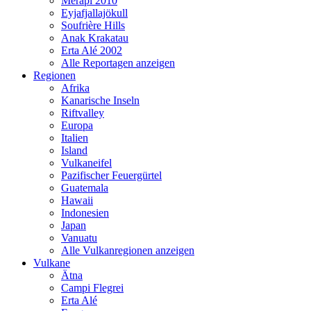
Merapi 2010
Eyjafjallajökull
Soufrière Hills
Anak Krakatau
Erta Alé 2002
Alle Reportagen anzeigen
Regionen
Afrika
Kanarische Inseln
Riftvalley
Europa
Italien
Island
Vulkaneifel
Pazifischer Feuergürtel
Guatemala
Hawaii
Indonesien
Japan
Vanuatu
Alle Vulkanregionen anzeigen
Vulkane
Ätna
Campi Flegrei
Erta Alé