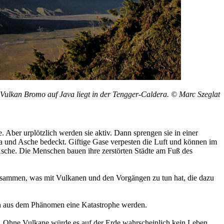
Vulkan Bromo auf Java liegt in der Tengger-Caldera. © Marc Szeglat
. Aber urplötzlich werden sie aktiv. Dann sprengen sie in einer
a und Asche bedeckt. Giftige Gase verpesten die Luft und können im
Asche. Die Menschen bauen ihre zerstörten Städte am Fuß des
usammen, was mit Vulkanen und den Vorgängen zu tun hat, die dazu
nn aus dem Phänomen eine Katastrophe werden.
em. Ohne Vulkane würde es auf der Erde wahrscheinlich kein Leben