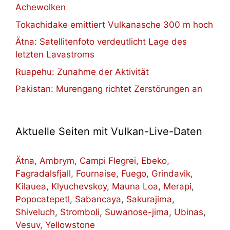
Achewolken
Tokachidake emittiert Vulkanasche 300 m hoch
Ätna: Satellitenfoto verdeutlicht Lage des
letzten Lavastroms
Ruapehu: Zunahme der Aktivität
Pakistan: Murengang richtet Zerstörungen an
Aktuelle Seiten mit Vulkan-Live-Daten
Ätna
,
Ambrym
,
Campi Flegrei
,
Ebeko
,
Fagradalsfjall
,
Fournaise
,
Fuego
,
Grindavik
,
Kilauea
,
Klyuchevskoy
,
Mauna Loa
,
Merapi
,
Popocatepetl
,
Sabancaya
,
Sakurajima
,
Shiveluch
,
Stromboli
,
Suwanose-jima
,
Ubinas
,
Vesuv
,
Yellowstone