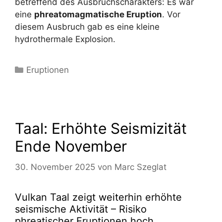
betreffend des Ausbruchscharakters: Es war
eine
phreatomagmatische Eruption
. Vor
diesem Ausbruch gab es eine kleine
hydrothermale Explosion.
Kategorien
Eruptionen
Taal: Erhöhte Seismizität
Ende November
30. November 2025
von
Marc Szeglat
Vulkan Taal zeigt weiterhin erhöhte
seismische Aktivität – Risiko
phreatischer Eruptionen hoch