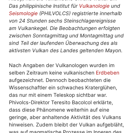
Das philippinische Institut für
Vulkanologie
und
Seismologie
(PHILVOLCS) registrierte innerhalb
von 24 Stunden sechs Steinschlagereignisse
am Vulkankegel. Die Beobachtungen erfolgten
zwischen Sonntagmittag und Montagmittag und
sind Teil der laufenden Überwachung des als
aktivsten Vulkan des Landes geltenden Mayon.
Nach Angaben der Vulkanologen wurden im
selben Zeitraum keine vulkanischen
Erdbeben
aufgezeichnet. Dennoch beobachteten die
Wissenschaftler ein schwaches Kraterglühen,
das nur mit einem Teleskop sichtbar war.
Phivolcs-Direktor Teresito Bacolcol erklärte,
dass diese Phänomene weiterhin auf eine
geringe, aber anhaltende Aktivität des Vulkans
hinweisen. Zudem bleibt der Vulkan aufgebläht,
was auf magmatische Prozesse im Inneren des