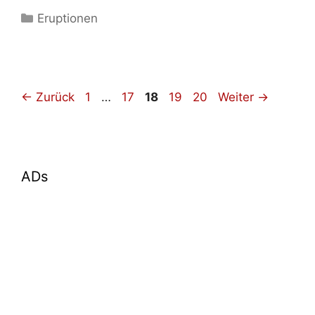
Kategorien
Eruptionen
Seite
Seite
Seite
Seite
Seite
←
Zurück
1
…
17
18
19
20
Weiter
→
ADs