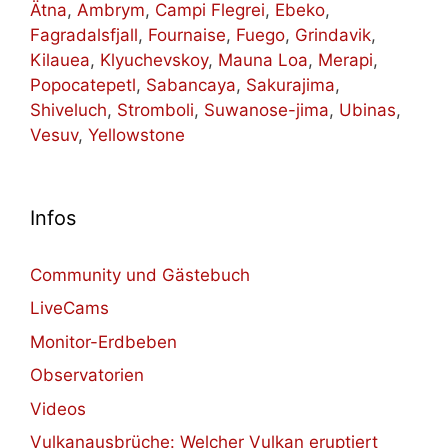
Ätna
,
Ambrym
,
Campi Flegrei
,
Ebeko
,
Fagradalsfjall
,
Fournaise
,
Fuego
,
Grindavik
,
Kilauea
,
Klyuchevskoy
,
Mauna Loa
,
Merapi
,
Popocatepetl
,
Sabancaya
,
Sakurajima
,
Shiveluch
,
Stromboli
,
Suwanose-jima
,
Ubinas
,
Vesuv
,
Yellowstone
Infos
Community und Gästebuch
LiveCams
Monitor-Erdbeben
Observatorien
Videos
Vulkanausbrüche: Welcher Vulkan eruptiert