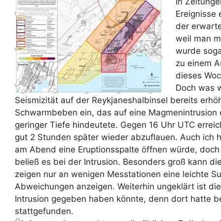
In Zeitunge
Ereignisse 
der erwart
weil man m
wurde soga
zu einem A
dieses Woch
Doch was 
Seismizität auf der Reykjaneshalbinsel bereits erhö
Schwarmbeben ein, das auf eine Magmenintrusion e
geringer Tiefe hindeutete. Gegen 16 Uhr UTC erre
gut 2 Stunden später wieder abzuflauen. Auch ich h
am Abend eine Eruptionsspalte öffnen würde, doch
beließ es bei der Intrusion. Besonders groß kann d
zeigen nur an wenigen Messtationen eine leichte S
Abweichungen anzeigen. Weiterhin ungeklärt ist die
Intrusion gegeben haben könnte, denn dort hatte
stattgefunden.