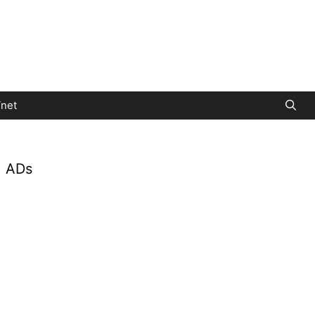
net
ADs