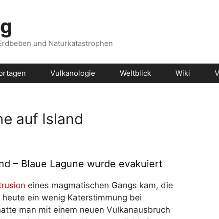
og
 Erdbeben und Naturkatastrophen
ortagen
Vulkanologie
Weltblick
Wiki
V
e auf Island
nd – Blaue Lagune wurde evakuiert
trusion
eines magmatischen Gangs kam, die
t heute ein wenig Katerstimmung bei
 hatte man mit einem neuen Vulkanausbruch