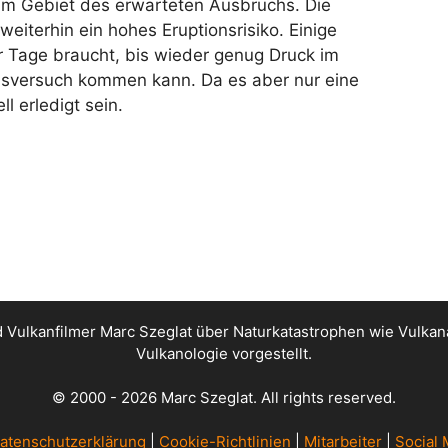
im Gebiet des erwarteten Ausbruchs. Die
iterhin ein hohes Eruptionsrisiko. Einige
r Tage braucht, bis wieder genug Druck im
hsversuch kommen kann. Da es aber nur eine
l erledigt sein.
nd Vulkanfilmer Marc Szeglat über Naturkatastrophen wie Vul
Vulkanologie vorgestellt.
© 2000 - 2026 Marc Szeglat. All rights reserved.
atenschutzerklärung
|
Cookie-Richtlinien
|
Mitarbeiter
|
Social 