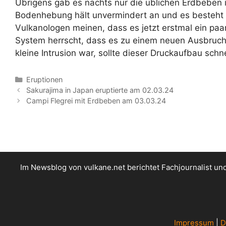
Übrigens gab es nachts nur die üblichen Erdbeben 
Bodenhebung hält unvermindert an und es besteht we
Vulkanologen meinen, dass es jetzt erstmal ein paa
System herrscht, dass es zu einem neuen Ausbruc
kleine Intrusion war, sollte dieser Druckaufbau schnel
Kategorien
Eruptionen
Sakurajima in Japan eruptierte am 02.03.24
Campi Flegrei mit Erdbeben am 03.03.24
Im Newsblog von vulkane.net berichtet Fachjournalist u
Impressum
|
D