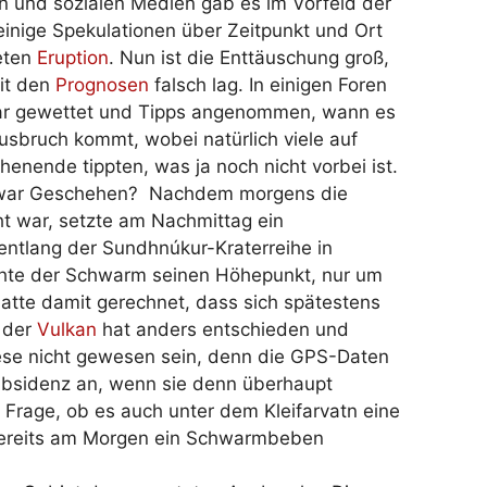
n und sozialen Medien gab es im Vorfeld der
einige Spekulationen über Zeitpunkt und Ort
eten
Eruption
. Nun ist die Enttäuschung groß,
it den
Prognosen
falsch lag. In einigen Foren
r gewettet und Tipps angenommen, wann es
usbruch kommt, wobei natürlich viele auf
enende tippten, was ja noch nicht vorbei ist.
war Geschehen? Nachdem morgens die
ht war, setzte am Nachmittag ein
ntlang der Sundhnúkur-Kraterreihe in
ichte der Schwarm seinen Höhepunkt, nur um
atte damit gerechnet, dass sich spätestens
 der
Vulkan
hat anders entschieden und
iese nicht gewesen sein, denn die GPS-Daten
ubsidenz an, wenn sie denn überhaupt
 Frage, ob es auch unter dem Kleifarvatn eine
 bereits am Morgen ein Schwarmbeben