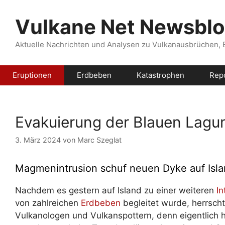
Zum
Inhalt
Vulkane Net Newsbl
springen
Aktuelle Nachrichten und Analysen zu Vulkanausbrüchen,
Eruptionen
Erdbeben
Katastrophen
Rep
Evakuierung der Blauen Lagun
3. März 2024
von
Marc Szeglat
Magmenintrusion schuf neuen Dyke auf Isla
Nachdem es gestern auf Island zu einer weiteren
In
von zahlreichen
Erdbeben
begleitet wurde, herrsch
Vulkanologen und Vulkanspottern, denn eigentlich