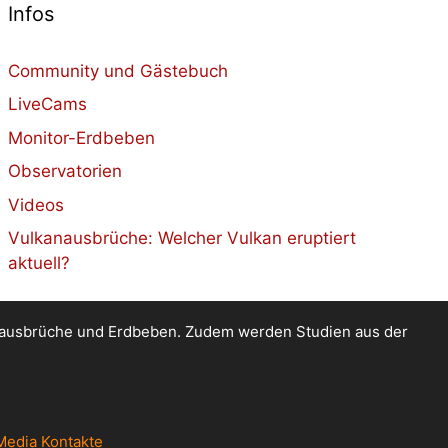
Infos
Community und Gästebuch
LiveCams
Monitor-Erdbeben
Observatorien
Videos
Vulkanausbrüche: Welcher Vulkan eruptiert
aktuell?
kanausbrüche und Erdbeben. Zudem werden Studien aus der
Media Kontakte