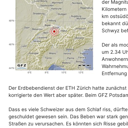
der Magnitu
Kilometern
km ostsüdös
bekannt dür
Schwyz bef
Der als mod
um 2.34 Uh
Anwohnern 
Wahrnehmu
Entfernun
Der Erdbebendienst der ETH Zürich hatte zunächst
korrigierte den Wert aber später. Beim GFZ Potsda
Dass es viele Schweizer aus dem Schlaf riss, dürf
geschuldet gewesen sein. Das Beben war stark ge
Straßen zu verursachen. Es könnten sich Risse geb