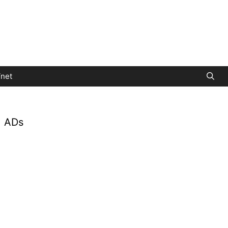
net
ADs