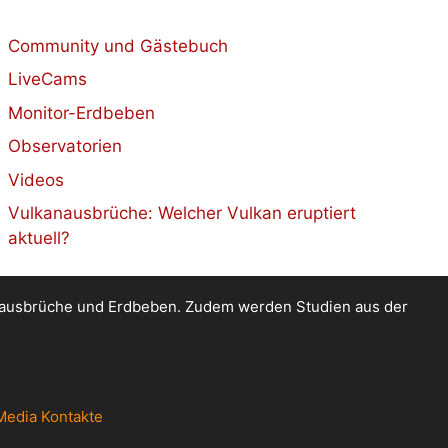
Community und Gästebuch
LiveCams
Monitor-Erdbeben
Observatorien
Videos
Vulkanausbrüche: Welcher Vulkan eruptiert
aktuell?
kanausbrüche und Erdbeben. Zudem werden Studien aus der
Media Kontakte