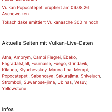
Vulkan Popocatépetl eruptiert am 06.08.26
Aschewolken
Tokachidake emittiert Vulkanasche 300 m hoch
Aktuelle Seiten mit Vulkan-Live-Daten
Ätna
,
Ambrym
,
Campi Flegrei
,
Ebeko
,
Fagradalsfjall
,
Fournaise
,
Fuego
,
Grindavik
,
Kilauea
,
Klyuchevskoy
,
Mauna Loa
,
Merapi
,
Popocatepetl
,
Sabancaya
,
Sakurajima
,
Shiveluch
,
Stromboli
,
Suwanose-jima
,
Ubinas
,
Vesuv
,
Yellowstone
Infos