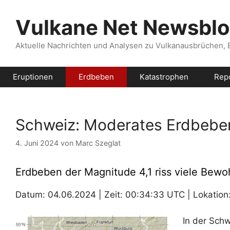
Zum
Inhalt
Vulkane Net Newsbl
springen
Aktuelle Nachrichten und Analysen zu Vulkanausbrüchen,
Eruptionen
Erdbeben
Katastrophen
Rep
Schweiz: Moderates Erdbebe
4. Juni 2024
von
Marc Szeglat
Erdbeben der Magnitude 4,1 riss viele Bew
Datum: 04.06.2024 | Zeit: 00:34:33 UTC | Lokation: 
In der Schw