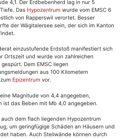
de 4,1. Der Erdbebenherd lag in nur 5
 Tiefe. Das
Hypozentrum
wurde vom EMSC 6
tlich von Rapperswil verortet. Besser
fte der Wägitalersee sein, der sich im Kanton
indet.
erat einzustufende Erdstoß manifestiert sich
r Ortszeit und wurde von zahlreichen
gespürt. Dem EMSC liegen
ngsmeldungen aus 100 Kilometern
g zum
Epizentrum
vor.
 eine Magnitude von 4,4 angegeben,
m ist das Beben mit Mb 4,0 angegeben.
te auch dem flach liegenden Hypozentrum
nug, um geringfügige Schäden an Häusern und
ildet haben. Auch Steilwände können durch