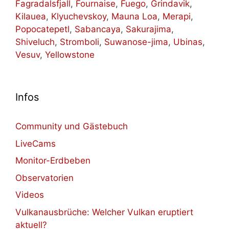
Fagradalsfjall
,
Fournaise
,
Fuego
,
Grindavik
,
Kilauea
,
Klyuchevskoy
,
Mauna Loa
,
Merapi
,
Popocatepetl
,
Sabancaya
,
Sakurajima
,
Shiveluch
,
Stromboli
,
Suwanose-jima
,
Ubinas
,
Vesuv
,
Yellowstone
Infos
Community und Gästebuch
LiveCams
Monitor-Erdbeben
Observatorien
Videos
Vulkanausbrüche: Welcher Vulkan eruptiert
aktuell?