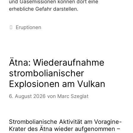
und Gasemissionen können dort eine
erhebliche Gefahr darstellen.
Kategorien
Eruptionen
Ätna: Wiederaufnahme
strombolianischer
Explosionen am Vulkan
6. August 2026
von
Marc Szeglat
Strombolianische Aktivität am Voragine-
Krater des Ätna wieder aufgenommen –