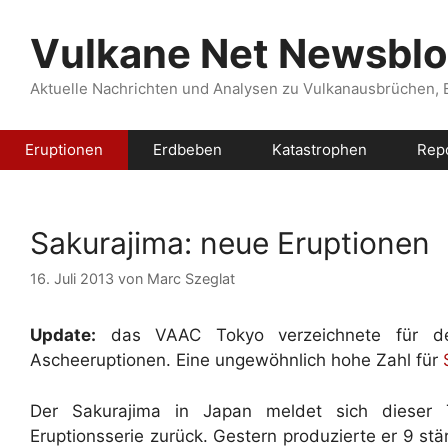
Zum
Inhalt
Vulkane Net Newsbl
springen
Aktuelle Nachrichten und Analysen zu Vulkanausbrüchen,
Eruptionen
Erdbeben
Katastrophen
Rep
Sakurajima: neue Eruptionen
16. Juli 2013
von
Marc Szeglat
Update:
das VAAC Tokyo verzeichnete für den
Ascheeruptionen. Eine ungewöhnlich hohe Zahl für
Der Sakurajima in Japan meldet sich dieser 
Eruptionsserie zurück. Gestern produzierte er 9 st