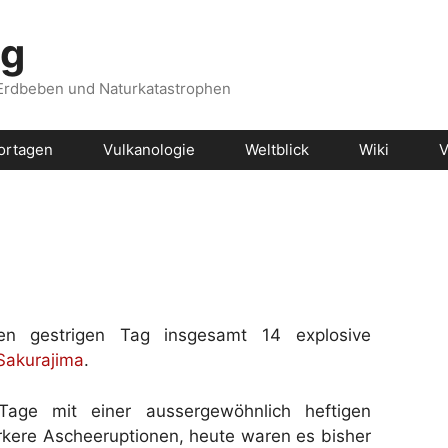
og
 Erdbeben und Naturkatastrophen
ortagen
Vulkanologie
Weltblick
Wiki
V
 gestrigen Tag insgesamt 14 explosive
Sakurajima
.
Tage mit einer aussergewöhnlich heftigen
ärkere Ascheeruptionen, heute waren es bisher