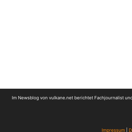
Im Newsblog von vulkane.net berichtet Fachjournalist u
Impressum
|
D