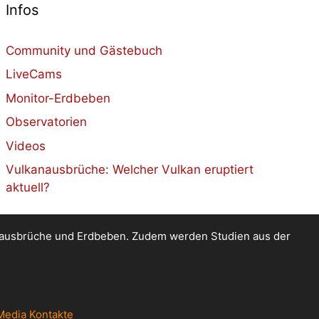
Infos
Community und Gästebuch
LiveCams
Monitor-Erdbeben
Observatorien
Videos
Vulkanausbrüche: Welcher Vulkan eruptiert
aktuell?
kanausbrüche und Erdbeben. Zudem werden Studien aus der
Media Kontakte