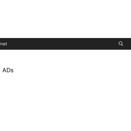
net
ADs