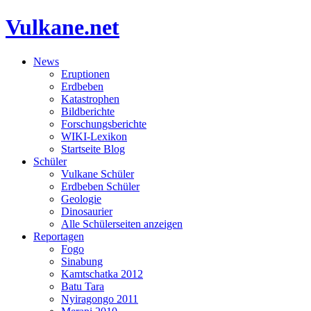
Vulkane.net
News
Eruptionen
Erdbeben
Katastrophen
Bildberichte
Forschungsberichte
WIKI-Lexikon
Startseite Blog
Schüler
Vulkane Schüler
Erdbeben Schüler
Geologie
Dinosaurier
Alle Schülerseiten anzeigen
Reportagen
Fogo
Sinabung
Kamtschatka 2012
Batu Tara
Nyiragongo 2011