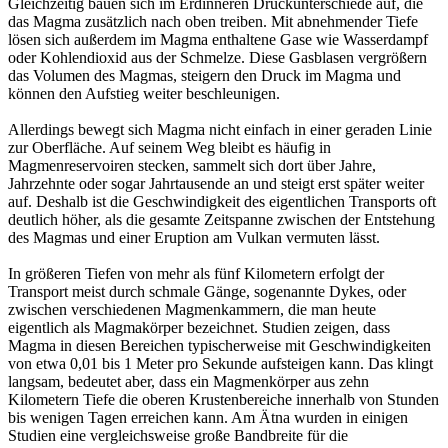
Gleichzeitig bauen sich im Erdinneren Druckunterschiede auf, die
das Magma zusätzlich nach oben treiben. Mit abnehmender Tiefe
lösen sich außerdem im Magma enthaltene Gase wie Wasserdampf
oder Kohlendioxid aus der Schmelze. Diese Gasblasen vergrößern
das Volumen des Magmas, steigern den Druck im Magma und
können den Aufstieg weiter beschleunigen.
Allerdings bewegt sich Magma nicht einfach in einer geraden Linie
zur Oberfläche. Auf seinem Weg bleibt es häufig in
Magmenreservoiren stecken, sammelt sich dort über Jahre,
Jahrzehnte oder sogar Jahrtausende an und steigt erst später weiter
auf. Deshalb ist die Geschwindigkeit des eigentlichen Transports oft
deutlich höher, als die gesamte Zeitspanne zwischen der Entstehung
des Magmas und einer Eruption am Vulkan vermuten lässt.
In größeren Tiefen von mehr als fünf Kilometern erfolgt der
Transport meist durch schmale Gänge, sogenannte Dykes, oder
zwischen verschiedenen Magmenkammern, die man heute
eigentlich als Magmakörper bezeichnet. Studien zeigen, dass
Magma in diesen Bereichen typischerweise mit Geschwindigkeiten
von etwa 0,01 bis 1 Meter pro Sekunde aufsteigen kann. Das klingt
langsam, bedeutet aber, dass ein Magmenkörper aus zehn
Kilometern Tiefe die oberen Krustenbereiche innerhalb von Stunden
bis wenigen Tagen erreichen kann. Am Ätna wurden in einigen
Studien eine vergleichsweise große Bandbreite für die