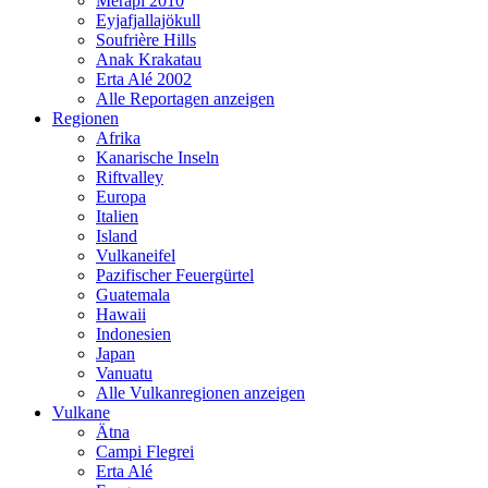
Merapi 2010
Eyjafjallajökull
Soufrière Hills
Anak Krakatau
Erta Alé 2002
Alle Reportagen anzeigen
Regionen
Afrika
Kanarische Inseln
Riftvalley
Europa
Italien
Island
Vulkaneifel
Pazifischer Feuergürtel
Guatemala
Hawaii
Indonesien
Japan
Vanuatu
Alle Vulkanregionen anzeigen
Vulkane
Ätna
Campi Flegrei
Erta Alé