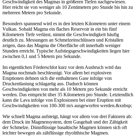
Geschwindigkeit des Magmas in größeren Tiefen nachgewiesen.
Hier reicht sie von weniger als 10 Zentimetern pro Stunde bis hin zu
mehreren Metern pro Sekunde.
Besonders spannend wird es in den letzten Kilometern unter einem
Vulkan. Sobald Magma ein flaches Reservoir in ein bis fünf
Kilometern Tiefe verlässt, nimmt die Geschwindigkeit häufig
deutlich zu. Messungen an Schmelzeinschlüssen und Kristallen
zeigen, dass das Magma die Oberfläche oft innerhalb weniger
Stunden erreicht. Typische Aufstiegsgeschwindigkeiten liegen hier
zwischen 0,1 und 5 Metern pro Sekunde.
Im eigentlichen Förderschlot kurz vor dem Ausbruch wird das
Magma nochmals beschleunigt. Vor allem bei explosiven
Eruptionen dehnen sich die enthaltenen Gase infolge von
Druckentlastung schlagartig aus. Dadurch können
Geschwindigkeiten von mehr als 10 Metern pro Sekunde erreicht
werden. Das entspricht über 35 Kilometern pro Stunde. Letztendlich
kann die Lava infolge von Explosionen bei einer Eruption mit
Geschwindigkeiten von 100‐300 m/s ausgeworfen werden.&xnbsp;
Wie schnell Magma aufsteigt, hängt vor allem von drei Faktoren ab:
dem Druck im Magmensystem, dem Gasgehalt und der Zähigkeit
der Schmelze. Dünnflüssige basaltische Magmen können sich oft
leichter bewegen als zähflüssige rhyolithische Magmen.