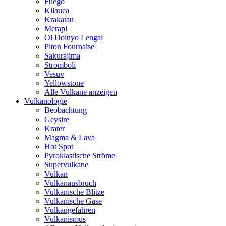
Fuego
Kilauea
Krakatau
Merapi
Ol Doinyo Lengai
Piton Fournaise
Sakurajima
Stromboli
Vesuv
Yellowstone
Alle Vulkane anzeigen
Vulkanologie
Beobachtung
Geysire
Krater
Magma & Lava
Hot Spot
Pyroklastische Ströme
Supervulkane
Vulkan
Vulkanausbruch
Vulkanische Blitze
Vulkanische Gase
Vulkangefahren
Vulkanismus