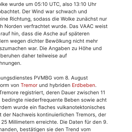
lke wurde um 05:10 UTC, also 13:10 Uhr
eobachtet. Der Wind war schwach und
ine Richtung, sodass die Wolke zunächst nur
h Norden verfrachtet wurde. Das VAAC weist
arauf hin, dass die Asche auf späteren
ldern wegen dichter Bewölkung nicht mehr
uszumachen war. Die Angaben zu Höhe und
beruhen daher teilweise auf
hnungen.
hungsdienstes PVMBG vom 8. August
 Form von
Tremor
und hybriden
Erdbeben
.
emore registriert, deren Dauer zwischen 11
h bedingte niederfrequente Beben sowie acht
dem wurde ein flaches vulkanotektonisches
 der Nachweis kontinuierlichen Tremors, der
25 Millimetern erreichte. Die Daten für den 9.
orhanden, bestätigen sie den Trend vom