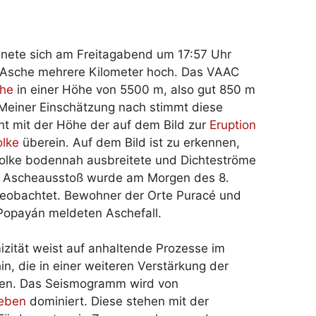
gnete sich am Freitagabend um 17:57 Uhr
e Asche mehrere Kilometer hoch. Das VAAC
he
in einer Höhe von 5500 m, also gut 850 m
 Meiner Einschätzung nach stimmt diese
ht mit der Höhe der auf dem Bild zur
Eruption
lke
überein. Auf dem Bild ist zu erkennen,
olke bodennah ausbreitete und Dichteströme
er Ascheausstoß wurde am Morgen des 8.
eobachtet. Bewohner der Orte Puracé und
opayán meldeten Aschefall.
izität weist auf anhaltende Prozesse im
in, die in einer weiteren Verstärkung der
nten. Das Seismogramm wird von
eben
dominiert. Diese stehen mit der