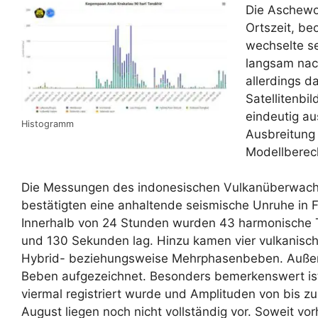
Die Aschewo
Ortszeit, b
wechselte se
langsam nac
allerdings d
Satellitenbi
eindeutig a
Histogramm
Ausbreitung 
Modellberec
Die Messungen des indonesischen Vulkanüberwac
bestätigten eine anhaltende seismische Unruhe in
Innerhalb von 24 Stunden wurden 43 harmonische Tr
und 130 Sekunden lag. Hinzu kamen vier vulkanisc
Hybrid- beziehungsweise Mehrphasenbeben. Außer
Beben aufgezeichnet. Besonders bemerkenswert ist
viermal registriert wurde und Amplituden von bis zu 
August liegen noch nicht vollständig vor. Soweit v