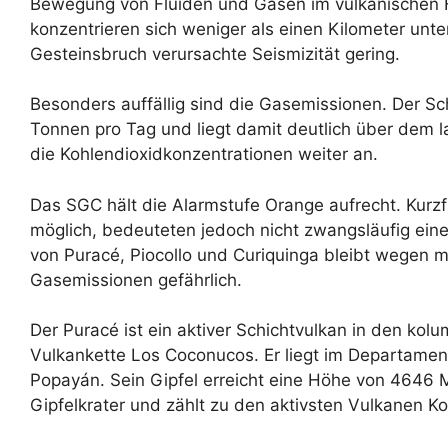
Bewegung von Fluiden und Gasen im vulkanischen
konzentrieren sich weniger als einen Kilometer unte
Gesteinsbruch verursachte Seismizität gering.
Besonders auffällig sind die Gasemissionen. Der Sc
Tonnen pro Tag und liegt damit deutlich über dem la
die Kohlendioxidkonzentrationen weiter an.
Das SGC hält die Alarmstufe Orange aufrecht. Kurzf
möglich, bedeuteten jedoch nicht zwangsläufig ein
von Puracé, Piocollo und Curiquinga bleibt wegen m
Gasemissionen gefährlich.
Der Puracé ist ein aktiver Schichtvulkan in den ko
Vulkankette Los Coconucos. Er liegt im Departamen
Popayán. Sein Gipfel erreicht eine Höhe von 4646 M
Gipfelkrater und zählt zu den aktivsten Vulkanen K