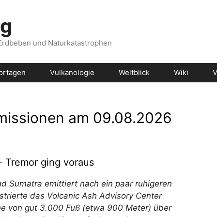
og
 Erdbeben und Naturkatastrophen
ortagen
Vulkanologie
Weltblick
Wiki
V
missionen am 09.08.2026
– Tremor ging voraus
d Sumatra emittiert nach ein paar ruhigeren
strierte das Volcanic Ash Advisory Center
öhe von gut 3.000 Fuß (etwa 900 Meter) über