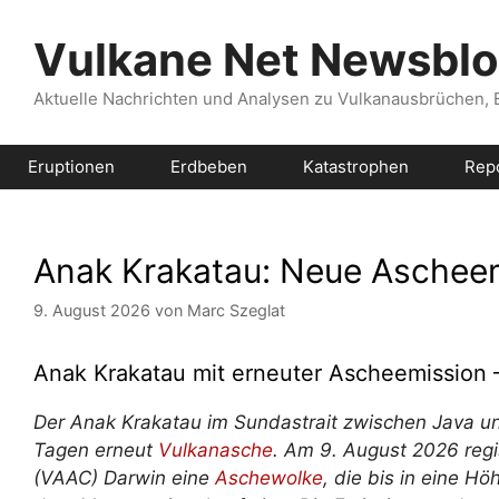
Zum
Inhalt
Vulkane Net Newsbl
springen
Aktuelle Nachrichten und Analysen zu Vulkanausbrüchen,
Eruptionen
Erdbeben
Katastrophen
Rep
Anak Krakatau: Neue Aschee
9. August 2026
von
Marc Szeglat
Anak Krakatau mit erneuter Ascheemission 
Der Anak Krakatau im Sundastrait zwischen Java un
Tagen erneut
Vulkanasche
. Am 9. August 2026 regi
(VAAC) Darwin eine
Aschewolke
, die bis in eine H