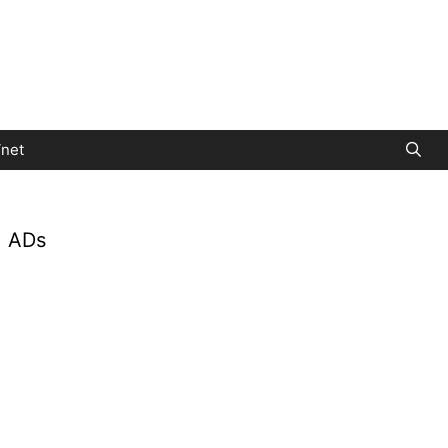
net
ADs