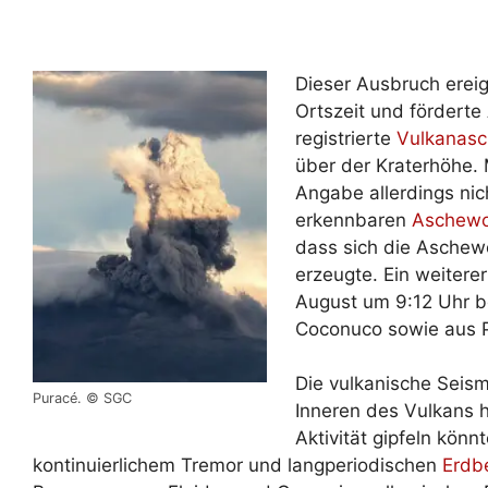
Dieser Ausbruch erei
Ortszeit und fördert
registrierte
Vulkanasc
über der Kraterhöhe.
Angabe allerdings nic
erkennbaren
Aschewo
dass sich die Aschew
erzeugte. Ein weiter
August um 9:12 Uhr b
Coconuco sowie aus P
Die vulkanische Seism
Puracé. © SGC
Inneren des Vulkans h
Aktivität gipfeln kön
kontinuierlichem Tremor und langperiodischen
Erdb