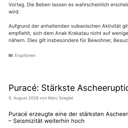
Vortag. Die Beben lassen es wahrscheinlich ersche
wird.
Aufgrund der anhaltenden vulkanischen Aktivität gi
empfiehlt, sich dem Anak Krakatau nicht auf wenige
nähern. Dies gilt insbesondere für Bewohner, Besuc
Kategorien
Eruptionen
Puracé: Stärkste Ascheerupti
9. August 2026
von
Marc Szeglat
Puracé erzeugte eine der stärksten Ascheer
– Seismizität weiterhin hoch