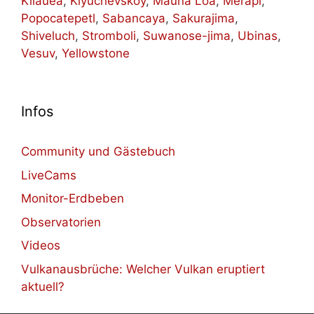
Kilauea
,
Klyuchevskoy
,
Mauna Loa
,
Merapi
,
Popocatepetl
,
Sabancaya
,
Sakurajima
,
Shiveluch
,
Stromboli
,
Suwanose-jima
,
Ubinas
,
Vesuv
,
Yellowstone
Infos
Community und Gästebuch
LiveCams
Monitor-Erdbeben
Observatorien
Videos
Vulkanausbrüche: Welcher Vulkan eruptiert
aktuell?