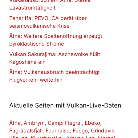
Vulkanausbruch am Ätna: Starke
Lavastromtätigkeit
Teneriffa: PEVOLCA berät über
seismovulkanische Krise
Ätna: Weitere Spaltenöffnung erzeugt
pyroklastische Ströme
Vulkan Sakurajima: Aschewolke hüllt
Kagoshima ein
Ätna: Vulkanausbruch beeinträchtigt
Flugverkehr weiterhin
Aktuelle Seiten mit Vulkan-Live-Daten
Ätna
,
Ambrym
,
Campi Flegrei
,
Ebeko
,
Fagradalsfjall
,
Fournaise
,
Fuego
,
Grindavik
,