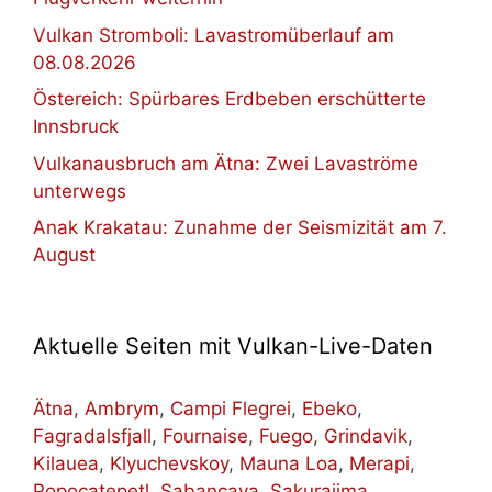
Vulkan Stromboli: Lavastromüberlauf am
08.08.2026
Östereich: Spürbares Erdbeben erschütterte
Innsbruck
Vulkanausbruch am Ätna: Zwei Lavaströme
unterwegs
Anak Krakatau: Zunahme der Seismizität am 7.
August
Aktuelle Seiten mit Vulkan-Live-Daten
Ätna
,
Ambrym
,
Campi Flegrei
,
Ebeko
,
Fagradalsfjall
,
Fournaise
,
Fuego
,
Grindavik
,
Kilauea
,
Klyuchevskoy
,
Mauna Loa
,
Merapi
,
Popocatepetl
,
Sabancaya
,
Sakurajima
,