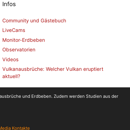
Infos
Community und Gästebuch
LiveCams
Monitor-Erdbeben
Observatorien
Videos
Vulkanausbrüche: Welcher Vulkan eruptiert
aktuell?
kanausbrüche und Erdbeben. Zudem werden Studien aus der
Media Kontakte