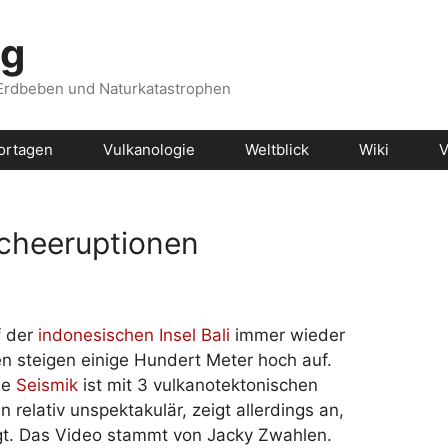
og
 Erdbeben und Naturkatastrophen
ortagen
Vulkanologie
Weltblick
Wiki
V
cheeruptionen
f der
indonesischen Insel Bali
immer wieder
n steigen einige Hundert Meter hoch auf.
ie
Seismik
ist mit 3 vulkanotektonischen
relativ unspektakulär, zeigt allerdings an,
t. Das Video stammt von Jacky Zwahlen.