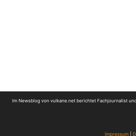
Im Newsblog von vulkane.net berichtet Fachjournalist u
Impressum
|
D