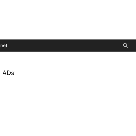
net
ADs