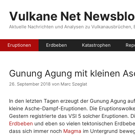
Zum
Inhalt
Vulkane Net Newsbl
springen
Aktuelle Nachrichten und Analysen zu Vulkanausbrüchen,
Eruptionen
Erdbeben
Katastrophen
Rep
Gunung Agung mit kleinen As
26. September 2018
von
Marc Szeglat
In den letzten Tagen erzeugt der Gunung Agung au
kleine Asche-Dampf-Eruptionen. Die Eruptionswolke
Gestern registrierte das VSI 5 solcher Eruptionen. D
Erdbeben
und eben so vielen tektonischen Erdbeben 
dass sich immer noch
Magma
im Untergrund beweg