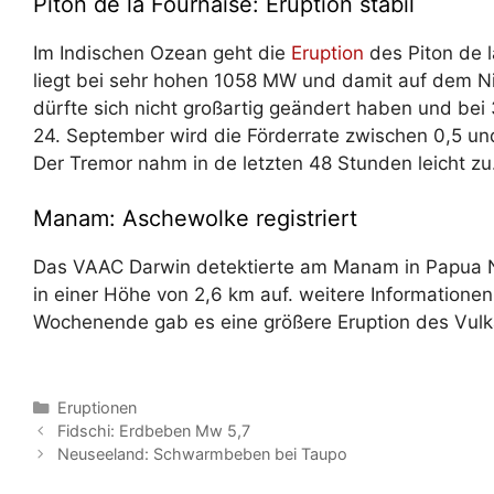
Piton de la Fournaise: Eruption stabil
Im Indischen Ozean geht die
Eruption
des Piton de l
liegt bei sehr hohen 1058 MW und damit auf dem N
dürfte sich nicht großartig geändert haben und be
24. September wird die Förderrate zwischen 0,5 u
Der Tremor nahm in de letzten 48 Stunden leicht zu
Manam: Aschewolke registriert
Das VAAC Darwin detektierte am Manam in Papua 
in einer Höhe von 2,6 km auf. weitere Informationen 
Wochenende gab es eine größere Eruption des Vulk
Kategorien
Eruptionen
Fidschi: Erdbeben Mw 5,7
Neuseeland: Schwarmbeben bei Taupo