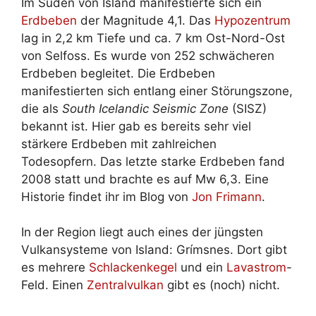
Im Süden von Island manifestierte sich ein
Erdbeben
der Magnitude 4,1. Das
Hypozentrum
lag in 2,2 km Tiefe und ca. 7 km Ost-Nord-Ost
von Selfoss. Es wurde von 252 schwächeren
Erdbeben begleitet. Die Erdbeben
manifestierten sich entlang einer Störungszone,
die als
South Icelandic Seismic Zone
(SISZ)
bekannt ist. Hier gab es bereits sehr viel
stärkere Erdbeben mit zahlreichen
Todesopfern. Das letzte starke Erdbeben fand
2008 statt und brachte es auf Mw 6,3. Eine
Historie findet ihr im Blog von
Jon Frimann
.
In der Region liegt auch eines der jüngsten
Vulkansysteme von Island: Grímsnes. Dort gibt
es mehrere
Schlackenkegel
und ein
Lavastrom
-
Feld. Einen
Zentralvulkan
gibt es (noch) nicht.