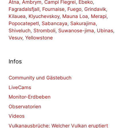
Ätna
,
Ambrym
,
Campi Flegrei
,
Ebeko
,
Fagradalsfjall
,
Fournaise
,
Fuego
,
Grindavik
,
Kilauea
,
Klyuchevskoy
,
Mauna Loa
,
Merapi
,
Popocatepetl
,
Sabancaya
,
Sakurajima
,
Shiveluch
,
Stromboli
,
Suwanose-jima
,
Ubinas
,
Vesuv
,
Yellowstone
Infos
Community und Gästebuch
LiveCams
Monitor-Erdbeben
Observatorien
Videos
Vulkanausbrüche: Welcher Vulkan eruptiert