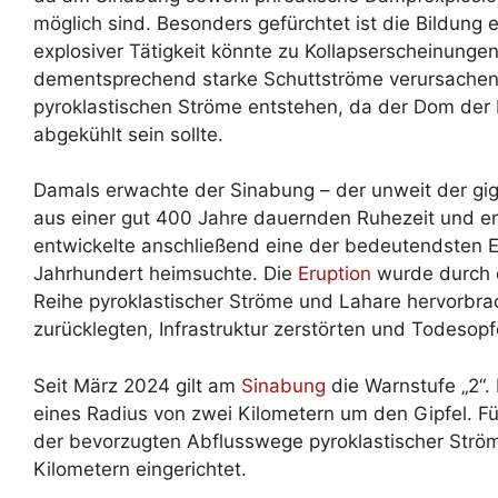
möglich sind. Besonders gefürchtet ist die Bildun
explosiver Tätigkeit könnte zu Kollapserscheinung
dementsprechend starke Schuttströme verursachen
pyroklastischen Ströme entstehen, da der Dom der
abgekühlt sein sollte.
Damals erwachte der Sinabung – der unweit der gi
aus einer gut 400 Jahre dauernden Ruhezeit und e
entwickelte anschließend eine der bedeutendsten E
Jahrhundert heimsuchte. Die
Eruption
wurde durch d
Reihe pyroklastischer Ströme und Lahare hervorbra
zurücklegten, Infrastruktur zerstörten und Todesopf
Seit März 2024 gilt am
Sinabung
die Warnstufe „2“.
eines Radius von zwei Kilometern um den Gipfel. F
der bevorzugten Abflusswege pyroklastischer Ström
Kilometern eingerichtet.