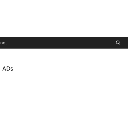
net
ADs