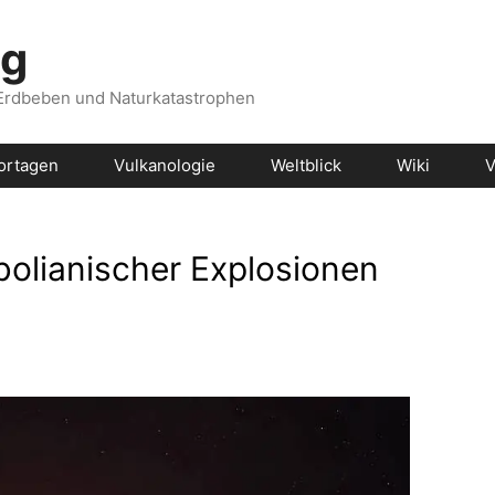
og
 Erdbeben und Naturkatastrophen
ortagen
Vulkanologie
Weltblick
Wiki
V
olianischer Explosionen