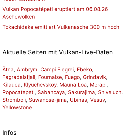
Vulkan Popocatépetl eruptiert am 06.08.26
Aschewolken
Tokachidake emittiert Vulkanasche 300 m hoch
Aktuelle Seiten mit Vulkan-Live-Daten
Ätna
,
Ambrym
,
Campi Flegrei
,
Ebeko
,
Fagradalsfjall
,
Fournaise
,
Fuego
,
Grindavik
,
Kilauea
,
Klyuchevskoy
,
Mauna Loa
,
Merapi
,
Popocatepetl
,
Sabancaya
,
Sakurajima
,
Shiveluch
,
Stromboli
,
Suwanose-jima
,
Ubinas
,
Vesuv
,
Yellowstone
Infos