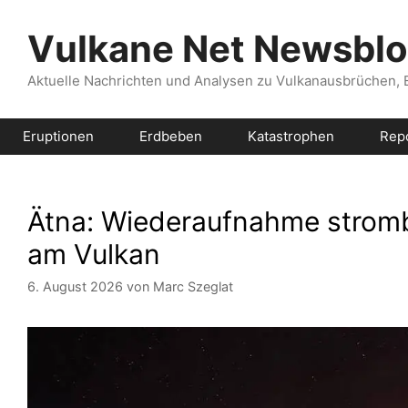
Zum
Inhalt
Vulkane Net Newsbl
springen
Aktuelle Nachrichten und Analysen zu Vulkanausbrüchen,
Eruptionen
Erdbeben
Katastrophen
Rep
Ätna: Wiederaufnahme stromb
am Vulkan
6. August 2026
von
Marc Szeglat