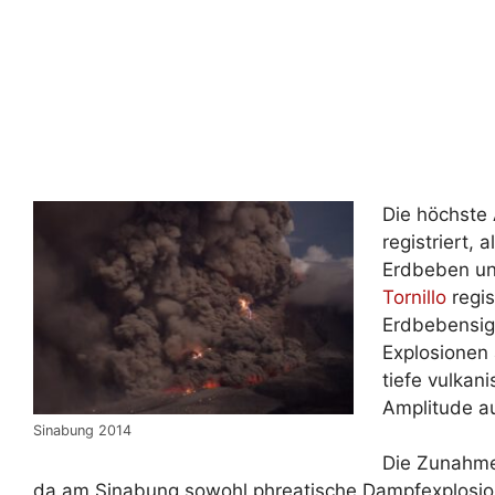
Die höchste
registriert,
Erdbeben un
Tornillo
regis
Erdbebensig
Explosionen
tiefe vulkan
Amplitude a
Sinabung 2014
Die Zunahme 
da am Sinabung sowohl phreatische Dampfexplosio