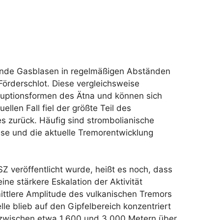
zende Gasblasen in regelmäßigen Abständen
örderschlot. Diese vergleichsweise
ruptionsformen des Ätna und können sich
llen Fall fiel der größte Teil des
s zurück. Häufig sind strombolianische
se und die aktuelle Tremorentwicklung
 veröffentlicht wurde, heißt es noch, dass
ine stärkere Eskalation der Aktivität
ittlere Amplitude des vulkanischen Tremors
le blieb auf den Gipfelbereich konzentriert
zwischen etwa 1.600 und 3.000 Metern über