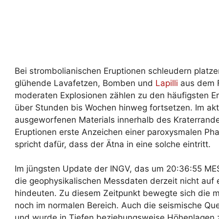
Bei strombolianischen Eruptionen schleudern plat
glühende Lavafetzen, Bomben und
Lapilli
aus dem F
moderaten Explosionen zählen zu den häufigsten E
über Stunden bis Wochen hinweg fortsetzen. Im aktue
ausgeworfenen Materials innerhalb des Kraterrande
Eruptionen erste Anzeichen einer paroxysmalen Pha
spricht dafür, dass der Ätna in eine solche eintritt.
Im jüngsten Update der INGV, das um 20:36:55 MESZ
die geophysikalischen Messdaten derzeit nicht auf e
hindeuten. Zu diesem Zeitpunkt bewegte sich die m
noch im normalen Bereich. Auch die seismische Quel
und wurde in Tiefen beziehungsweise Höhenlagen 