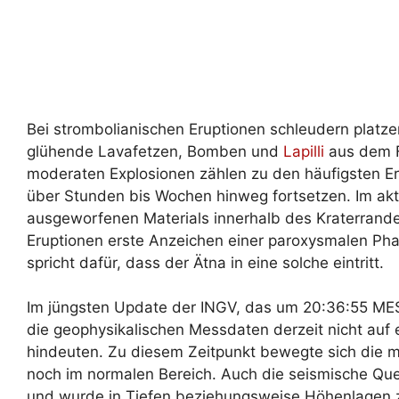
Bei strombolianischen Eruptionen schleudern plat
glühende Lavafetzen, Bomben und
Lapilli
aus dem F
moderaten Explosionen zählen zu den häufigsten E
über Stunden bis Wochen hinweg fortsetzen. Im aktue
ausgeworfenen Materials innerhalb des Kraterrande
Eruptionen erste Anzeichen einer paroxysmalen Pha
spricht dafür, dass der Ätna in eine solche eintritt.
Im jüngsten Update der INGV, das um 20:36:55 MESZ
die geophysikalischen Messdaten derzeit nicht auf e
hindeuten. Zu diesem Zeitpunkt bewegte sich die m
noch im normalen Bereich. Auch die seismische Quel
und wurde in Tiefen beziehungsweise Höhenlagen 