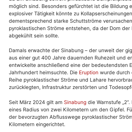
möglich sind. Besonders gefürchtet ist die Bildun
explosiver Tätigkeit könnte zu Kollapserscheinung
dementsprechend starke Schuttströme verursachen
pyroklastischen Ströme entstehen, da der Dom der
abgekühlt sein sollte.
Damals erwachte der Sinabung – der unweit der gi
aus einer gut 400 Jahre dauernden Ruhezeit und e
entwickelte anschließend eine der bedeutendsten E
Jahrhundert heimsuchte. Die
Eruption
wurde durch d
Reihe pyroklastischer Ströme und Lahare hervorbra
zurücklegten, Infrastruktur zerstörten und Todesopf
Seit März 2024 gilt am
Sinabung
die Warnstufe „2“.
eines Radius von zwei Kilometern um den Gipfel. F
der bevorzugten Abflusswege pyroklastischer Ström
Kilometern eingerichtet.