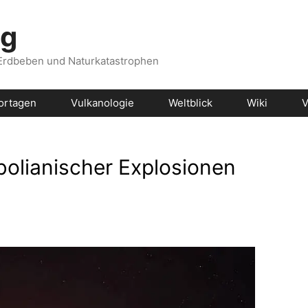
og
 Erdbeben und Naturkatastrophen
ortagen
Vulkanologie
Weltblick
Wiki
V
olianischer Explosionen