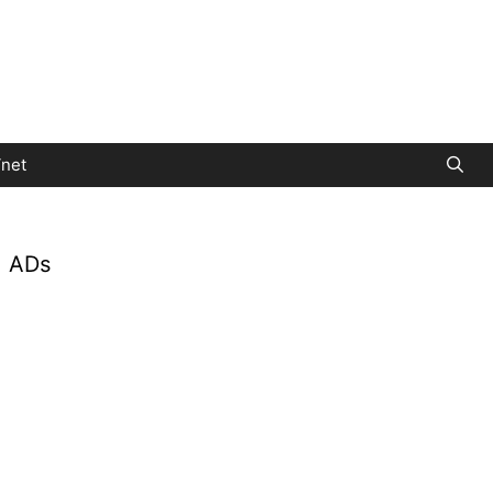
net
ADs