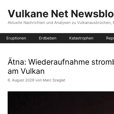
Zum
Inhalt
Vulkane Net Newsbl
springen
Aktuelle Nachrichten und Analysen zu Vulkanausbrüchen,
Eruptionen
Erdbeben
Katastrophen
Rep
Ätna: Wiederaufnahme stromb
am Vulkan
6. August 2026
von
Marc Szeglat