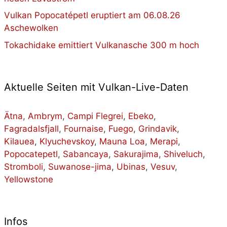
Vulkan Popocatépetl eruptiert am 06.08.26
Aschewolken
Tokachidake emittiert Vulkanasche 300 m hoch
Aktuelle Seiten mit Vulkan-Live-Daten
Ätna
,
Ambrym
,
Campi Flegrei
,
Ebeko
,
Fagradalsfjall
,
Fournaise
,
Fuego
,
Grindavik
,
Kilauea
,
Klyuchevskoy
,
Mauna Loa
,
Merapi
,
Popocatepetl
,
Sabancaya
,
Sakurajima
,
Shiveluch
,
Stromboli
,
Suwanose-jima
,
Ubinas
,
Vesuv
,
Yellowstone
Infos