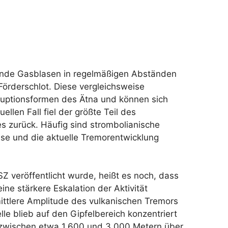
zende Gasblasen in regelmäßigen Abständen
örderschlot. Diese vergleichsweise
ruptionsformen des Ätna und können sich
llen Fall fiel der größte Teil des
s zurück. Häufig sind strombolianische
se und die aktuelle Tremorentwicklung
 veröffentlicht wurde, heißt es noch, dass
ine stärkere Eskalation der Aktivität
ittlere Amplitude des vulkanischen Tremors
le blieb auf den Gipfelbereich konzentriert
zwischen etwa 1.600 und 3.000 Metern über