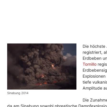
Die höchste
registriert,
Erdbeben un
Tornillo
regis
Erdbebensig
Explosionen
tiefe vulkan
Amplitude a
Sinabung 2014
Die Zunahme 
da am Sinabung sowohl phreatische Dampfexplosio