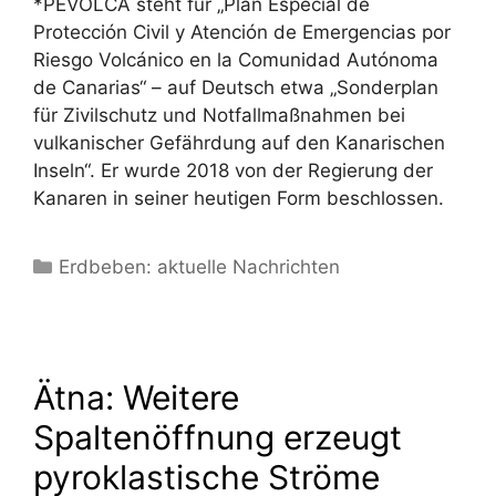
*PEVOLCA steht für „Plan Especial de
Protección Civil y Atención de Emergencias por
Riesgo Volcánico en la Comunidad Autónoma
de Canarias“ – auf Deutsch etwa „Sonderplan
für Zivilschutz und Notfallmaßnahmen bei
vulkanischer Gefährdung auf den Kanarischen
Inseln“. Er wurde 2018 von der Regierung der
Kanaren in seiner heutigen Form beschlossen.
Kategorien
Erdbeben: aktuelle Nachrichten
Ätna: Weitere
Spaltenöffnung erzeugt
pyroklastische Ströme