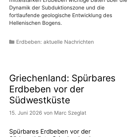
mittelstarken Erdbeben wichtige Daten über die
Dynamik der Subduktionszone und die
fortlaufende geologische Entwicklung des
Hellenischen Bogens.
Kategorien
Erdbeben: aktuelle Nachrichten
Griechenland: Spürbares
Erdbeben vor der
Südwestküste
15. Juni 2026
von
Marc Szeglat
Spürbares Erdbeben vor der