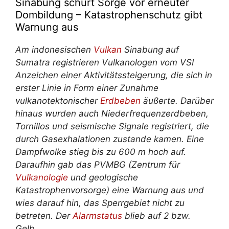
Sinabung schürt Sorge vor erneuter
Dombildung – Katastrophenschutz gibt
Warnung aus
Am indonesischen
Vulkan
Sinabung auf
Sumatra registrieren Vulkanologen vom VSI
Anzeichen einer Aktivitätssteigerung, die sich in
erster Linie in Form einer Zunahme
vulkanotektonischer
Erdbeben
äußerte. Darüber
hinaus wurden auch Niederfrequenzerdbeben,
Tornillos und seismische Signale registriert, die
durch Gasexhalationen zustande kamen. Eine
Dampfwolke stieg bis zu 600 m hoch auf.
Daraufhin gab das PVMBG (Zentrum für
Vulkanologie
und geologische
Katastrophenvorsorge) eine Warnung aus und
wies darauf hin, das Sperrgebiet nicht zu
betreten. Der
Alarmstatus
blieb auf 2 bzw.
Gelb.