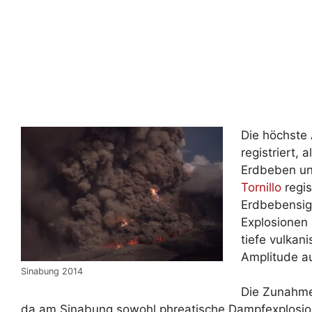
Die höchste
registriert,
Erdbeben un
Tornillo
regis
Erdbebensig
Explosionen
tiefe vulkan
Amplitude a
Sinabung 2014
Die Zunahme 
da am Sinabung sowohl phreatische Dampfexplosio