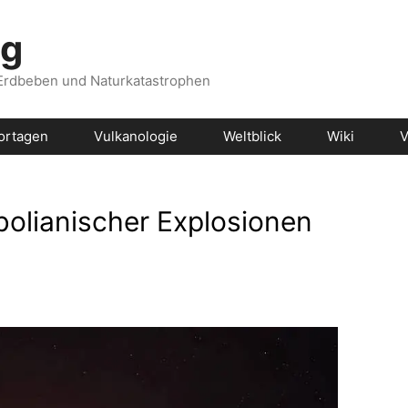
og
 Erdbeben und Naturkatastrophen
ortagen
Vulkanologie
Weltblick
Wiki
V
olianischer Explosionen