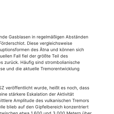
zende Gasblasen in regelmäßigen Abständen
örderschlot. Diese vergleichsweise
ruptionsformen des Ätna und können sich
llen Fall fiel der größte Teil des
s zurück. Häufig sind strombolianische
se und die aktuelle Tremorentwicklung
 veröffentlicht wurde, heißt es noch, dass
ine stärkere Eskalation der Aktivität
ittlere Amplitude des vulkanischen Tremors
le blieb auf den Gipfelbereich konzentriert
zwischen etwa 1.600 und 3.000 Metern über