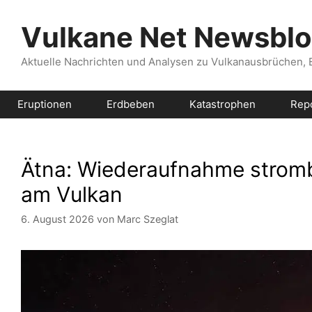
Zum
Inhalt
Vulkane Net Newsbl
springen
Aktuelle Nachrichten und Analysen zu Vulkanausbrüchen,
Eruptionen
Erdbeben
Katastrophen
Rep
Ätna: Wiederaufnahme stromb
am Vulkan
6. August 2026
von
Marc Szeglat