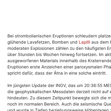
Bei strombolianischen Eruptionen schleudern plat
glühende Lavafetzen, Bomben und
Lapilli
aus dem F
moderaten Explosionen zählen zu den häufigsten E
über Stunden bis Wochen hinweg fortsetzen. Im aktue
ausgeworfenen Materials innerhalb des Kraterrande
Eruptionen erste Anzeichen einer paroxysmalen Pha
spricht dafür, dass der Ätna in eine solche eintritt.
Im jüngsten Update der INGV, das um 20:36:55 MESZ
die geophysikalischen Messdaten derzeit nicht auf e
hindeuten. Zu diesem Zeitpunkt bewegte sich die m
noch im normalen Bereich. Auch die seismische Quel
und wurde in Tiefen beziehungsweise Höhenlagen 