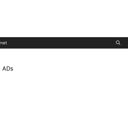
net
ADs