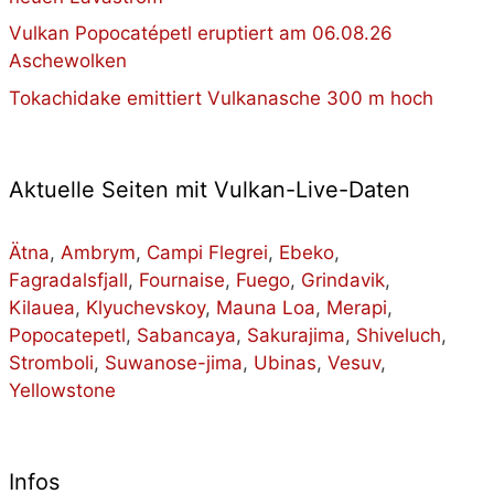
Vulkan Popocatépetl eruptiert am 06.08.26
Aschewolken
Tokachidake emittiert Vulkanasche 300 m hoch
Aktuelle Seiten mit Vulkan-Live-Daten
Ätna
,
Ambrym
,
Campi Flegrei
,
Ebeko
,
Fagradalsfjall
,
Fournaise
,
Fuego
,
Grindavik
,
Kilauea
,
Klyuchevskoy
,
Mauna Loa
,
Merapi
,
Popocatepetl
,
Sabancaya
,
Sakurajima
,
Shiveluch
,
Stromboli
,
Suwanose-jima
,
Ubinas
,
Vesuv
,
Yellowstone
Infos