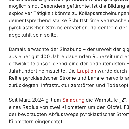
möglich sind. Besonders gefürchtet ist die Bildun
explosiver Tätigkeit könnte zu Kollapserscheinung
dementsprechend starke Schuttströme verursachen
pyroklastischen Ströme entstehen, da der Dom der
abgekühlt sein sollte.
Damals erwachte der Sinabung – der unweit der gi
aus einer gut 400 Jahre dauernden Ruhezeit und e
entwickelte anschließend eine der bedeutendsten E
Jahrhundert heimsuchte. Die
Eruption
wurde durch d
Reihe pyroklastischer Ströme und Lahare hervorbra
zurücklegten, Infrastruktur zerstörten und Todesopf
Seit März 2024 gilt am
Sinabung
die Warnstufe „2“.
eines Radius von zwei Kilometern um den Gipfel. F
der bevorzugten Abflusswege pyroklastischer Ström
Kilometern eingerichtet.