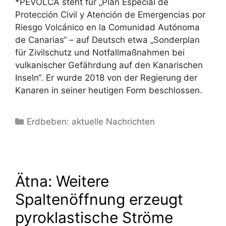
*PEVOLCA steht für „Plan Especial de
Protección Civil y Atención de Emergencias por
Riesgo Volcánico en la Comunidad Autónoma
de Canarias“ – auf Deutsch etwa „Sonderplan
für Zivilschutz und Notfallmaßnahmen bei
vulkanischer Gefährdung auf den Kanarischen
Inseln“. Er wurde 2018 von der Regierung der
Kanaren in seiner heutigen Form beschlossen.
Kategorien
Erdbeben: aktuelle Nachrichten
Ätna: Weitere
Spaltenöffnung erzeugt
pyroklastische Ströme