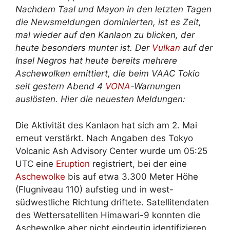
Nachdem Taal und Mayon in den letzten Tagen
die Newsmeldungen dominierten, ist es Zeit,
mal wieder auf den Kanlaon zu blicken, der
heute besonders munter ist. Der
Vulkan
auf der
Insel Negros hat heute bereits mehrere
Aschewolken emittiert, die beim VAAC Tokio
seit gestern Abend 4
VONA
-Warnungen
auslösten. Hier die neuesten Meldungen:
Die Aktivität des Kanlaon hat sich am 2. Mai
erneut verstärkt. Nach Angaben des Tokyo
Volcanic Ash Advisory Center wurde um 05:25
UTC eine
Eruption
registriert, bei der eine
Aschewolke
bis auf etwa 3.300 Meter Höhe
(Flugniveau 110) aufstieg und in west-
südwestliche Richtung driftete. Satellitendaten
des Wettersatelliten Himawari-9 konnten die
Aschewolke aber nicht eindeutig identifizieren,