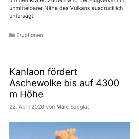
um den Krater. Zudem wird der Flugverkehr in
unmittelbarer Nähe des Vulkans ausdrücklich
untersagt.
Kategorien
Eruptionen
Kanlaon fördert
Aschewolke bis auf 4300
m Höhe
22. April 2026
von
Marc Szeglat