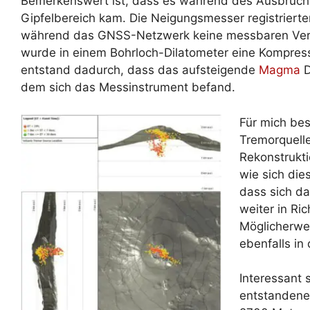
Bemerkenswert ist, dass es während des Ausbruchs
Gipfelbereich kam. Die Neigungsmesser registrierte
während das GNSS-Netzwerk keine messbaren Versc
wurde in einem Bohrloch-Dilatometer eine Kompres
entstand dadurch, dass das aufsteigende
Magma
D
dem sich das Messinstrument befand.
Für mich bes
Tremorquelle
Rekonstrukt
wie sich dies
dass sich da
weiter in Ri
Möglicherwei
ebenfalls in 
Interessant 
entstandene