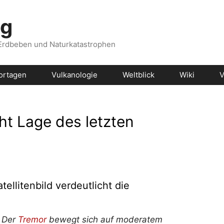
og
 Erdbeben und Naturkatastrophen
ortagen
Vulkanologie
Weltblick
Wiki
V
cht Lage des letzten
llitenbild verdeutlicht die
: Der
Tremor
bewegt sich auf moderatem