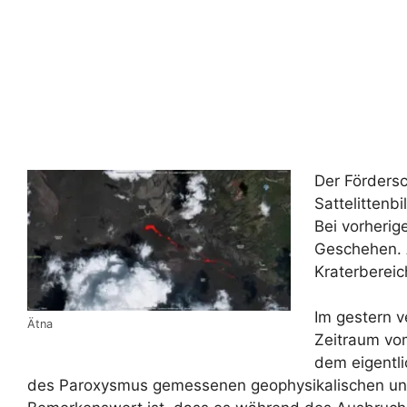
Der Fördersc
Sattelittenb
Bei vorheri
Geschehen. A
Kraterbereic
Im gestern v
Ätna
Zeitraum vom
dem eigentli
des Paroxysmus gemessenen geophysikalischen un