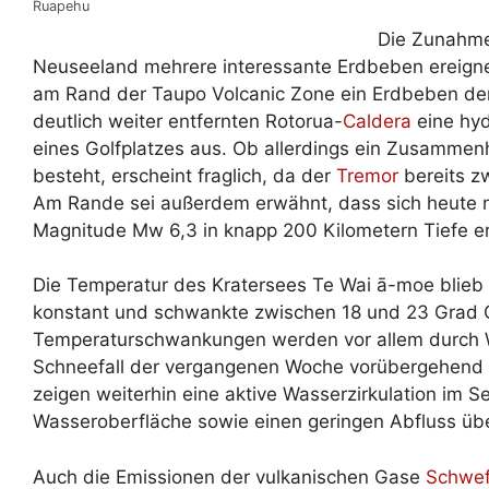
Ruapehu
Die Zunahme d
Neuseeland mehrere interessante Erdbeben ereignet
am Rand der Taupo Volcanic Zone ein Erdbeben der 
deutlich weiter entfernten Rotorua-
Caldera
eine hyd
eines Golfplatzes aus. Ob allerdings ein Zusamm
besteht, erscheint fraglich, da der
Tremor
bereits z
Am Rande sei außerdem erwähnt, dass sich heute n
Magnitude Mw 6,3 in knapp 200 Kilometern Tiefe er
Die Temperatur des Kratersees Te Wai ā-moe blieb
konstant und schwankte zwischen 18 und 23 Grad Ce
Temperaturschwankungen werden vor allem durch We
Schneefall der vergangenen Woche vorübergehend 
zeigen weiterhin eine aktive Wasserzirkulation im S
Wasseroberfläche sowie einen geringen Abfluss üb
Auch die Emissionen der vulkanischen Gase
Schwef