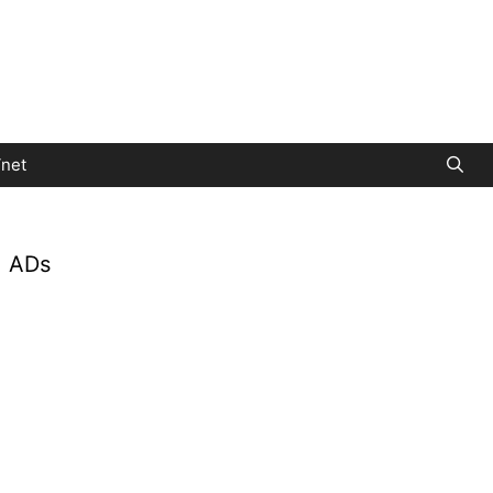
net
ADs