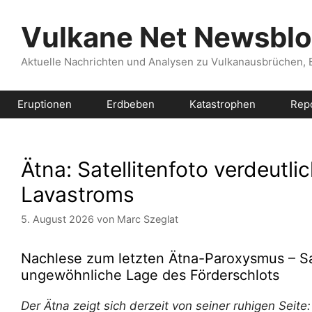
Zum
Inhalt
Vulkane Net Newsbl
springen
Aktuelle Nachrichten und Analysen zu Vulkanausbrüchen,
Eruptionen
Erdbeben
Katastrophen
Rep
Ätna: Satellitenfoto verdeutli
Lavastroms
5. August 2026
von
Marc Szeglat
Nachlese zum letzten Ätna-Paroxysmus – Sate
ungewöhnliche Lage des Förderschlots
Der Ätna zeigt sich derzeit von seiner ruhigen Seite