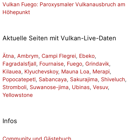
Vulkan Fuego: Paroxysmaler Vulkanausbruch am
Höhepunkt
Aktuelle Seiten mit Vulkan-Live-Daten
Ätna
,
Ambrym
,
Campi Flegrei
,
Ebeko
,
Fagradalsfjall
,
Fournaise
,
Fuego
,
Grindavik
,
Kilauea
,
Klyuchevskoy
,
Mauna Loa
,
Merapi
,
Popocatepetl
,
Sabancaya
,
Sakurajima
,
Shiveluch
,
Stromboli
,
Suwanose-jima
,
Ubinas
,
Vesuv
,
Yellowstone
Infos
Community und Gästebuch