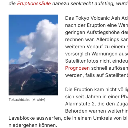
die
Eruptionssäule
nahezu senkrecht aufstieg, wurd
Das Tokyo Volcanic Ash Adv
nach der Eruption eine War
geringen Aufstiegshöhe de
rechnen war. Allerdings ka
weiteren Verlauf zu einem 
vorsorglich Warnungen au
Satellitenfotos nicht eindeu
Prognosen
schnell auflöse
werden, falls auf Satellite
Die Eruption kam nicht völ
sich seit Jahren in einer Ph
Tokachidake (Archiv)
Alarmstufe 2, die den Zuga
Behörden warnen weiterhin 
Lavablöcke auswerfen, die in einem Umkreis von bi
niedergehen können.