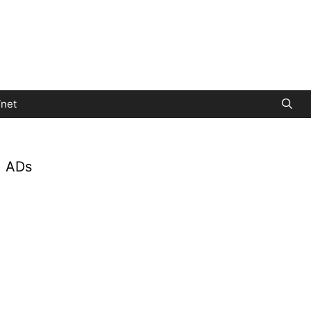
net
ADs