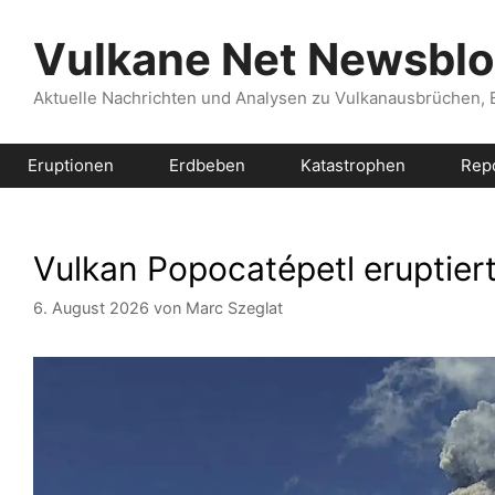
Zum
Inhalt
Vulkane Net Newsbl
springen
Aktuelle Nachrichten und Analysen zu Vulkanausbrüchen,
Eruptionen
Erdbeben
Katastrophen
Rep
Vulkan Popocatépetl eruptie
6. August 2026
von
Marc Szeglat