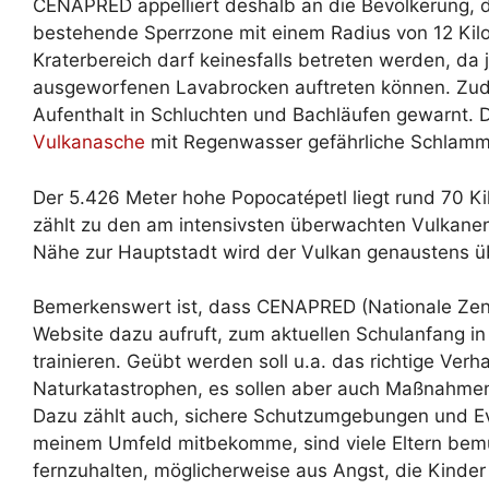
CENAPRED appelliert deshalb an die Bevölkerung, d
bestehende Sperrzone mit einem Radius von 12 Kilo
Kraterbereich darf keinesfalls betreten werden, da j
ausgeworfenen Lavabrocken auftreten können. Zud
Aufenthalt in Schluchten und Bachläufen gewarnt. 
Vulkanasche
mit Regenwasser gefährliche Schlamm-
Der 5.426 Meter hohe Popocatépetl liegt rund 70 K
zählt zu den am intensivsten überwachten Vulkanen 
Nähe zur Hauptstadt wird der Vulkan genaustens ü
Bemerkenswert ist, dass CENAPRED (Nationale Zent
Website dazu aufruft, zum aktuellen Schulanfang i
trainieren. Geübt werden soll u.a. das richtige Ver
Naturkatastrophen, es sollen aber auch Maßnahmen 
Dazu zählt auch, sichere Schutzumgebungen und Ev
meinem Umfeld mitbekomme, sind viele Eltern bemü
fernzuhalten, möglicherweise aus Angst, die Kinde