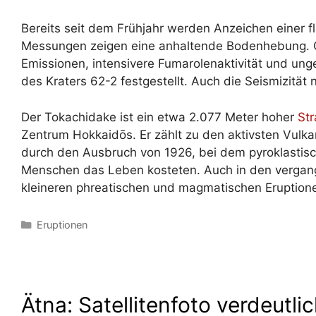
Bereits seit dem Frühjahr werden Anzeichen einer f
Messungen zeigen eine anhaltende Bodenhebung. G
Emissionen, intensivere Fumarolenaktivität und un
des Kraters 62-2 festgestellt. Auch die Seismizität n
Der Tokachidake ist ein etwa 2.077 Meter hoher
Str
Zentrum Hokkaidōs. Er zählt zu den aktivsten Vul
durch den Ausbruch von 1926, bei dem pyroklastis
Menschen das Leben kosteten. Auch in den vergan
kleineren phreatischen und magmatischen Eruption
Kategorien
Eruptionen
Ätna: Satellitenfoto verdeutli