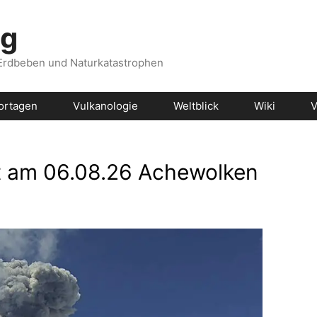
og
 Erdbeben und Naturkatastrophen
ortagen
Vulkanologie
Weltblick
Wiki
V
rt am 06.08.26 Achewolken