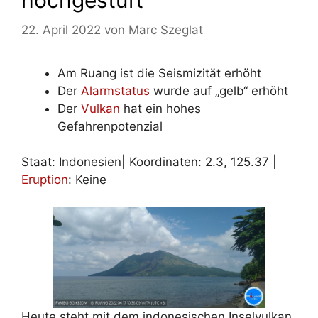
hochgestuft
22. April 2022
von
Marc Szeglat
Am Ruang ist die Seismizität erhöht
Der
Alarmstatus
wurde auf „gelb“ erhöht
Der
Vulkan
hat ein hohes
Gefahrenpotenzial
Staat: Indonesien| Koordinaten:
2.3
,
125.37
|
Eruption
: Keine
Heute steht mit dem indonesischen Inselvulkan