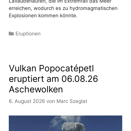
Lavaüberläufen, die im Extremfall das Meer
erreichen, wodurch es zu hydromagmatischen
Explosionen kommen könnte.
Kategorien
Eruptionen
Vulkan Popocatépetl
eruptiert am 06.08.26
Aschewolken
6. August 2026
von
Marc Szeglat